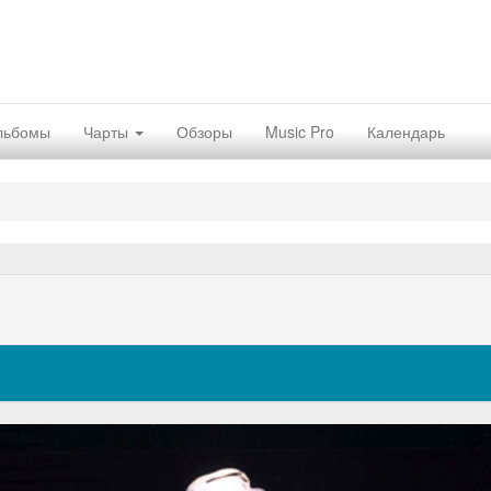
льбомы
Чарты
Обзоры
Music Pro
Календарь