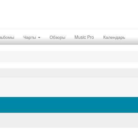
льбомы
Чарты
Обзоры
Music Pro
Календарь