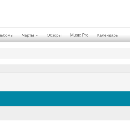
льбомы
Чарты
Обзоры
Music Pro
Календарь