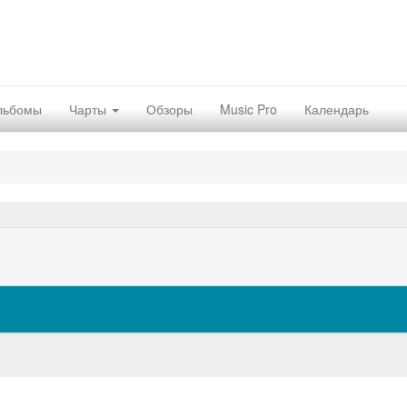
льбомы
Чарты
Обзоры
Music Pro
Календарь