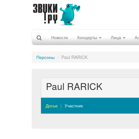
Новости
Концерты
Лица
А
Персоны
Paul RARICK
Paul RARICK
Досье
Участник