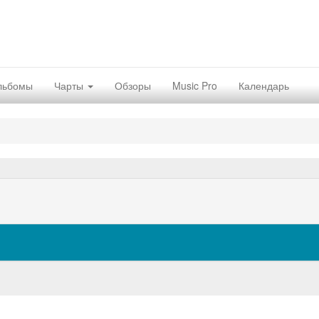
льбомы
Чарты
Обзоры
Music Pro
Календарь