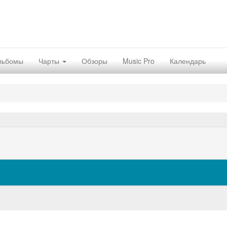
льбомы
Чарты
Обзоры
Music Pro
Календарь