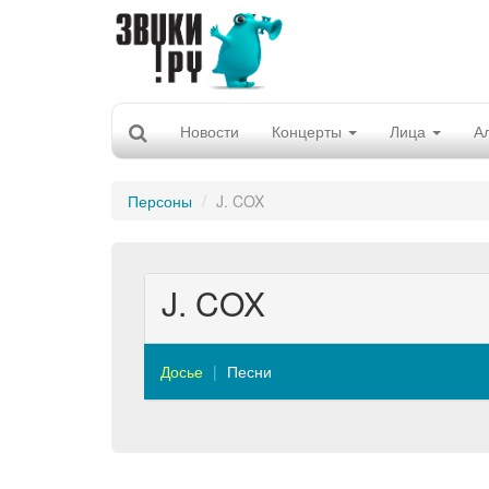
Новости
Концерты
Лица
А
Персоны
J. COX
J. COX
Досье
Песни