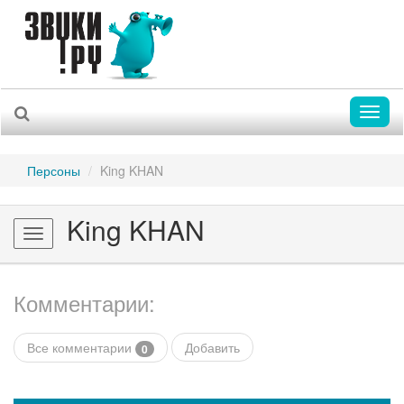
Toggl
naviga
Персоны
King KHAN
King KHAN
Toggle
navigation
Комментарии:
Все комментарии
Добавить
0