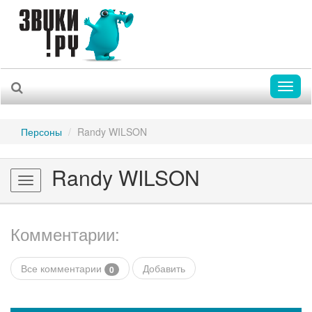
Toggl
naviga
Персоны
Randy WILSON
Randy WILSON
Toggle
navigation
Комментарии:
Все комментарии
Добавить
0