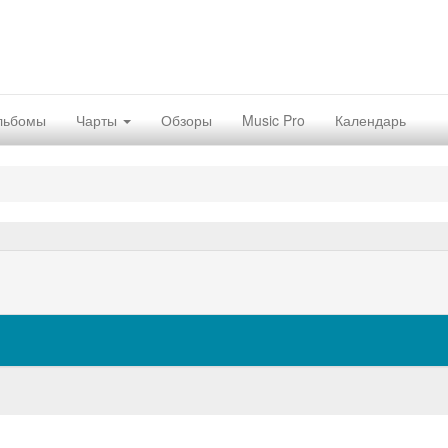
льбомы
Чарты
Обзоры
Music Pro
Календарь