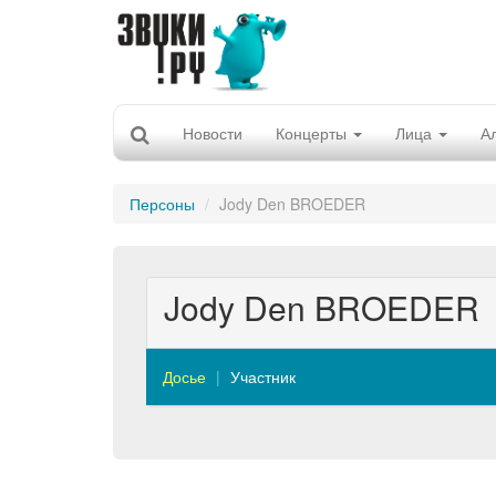
Новости
Концерты
Лица
А
Персоны
Jody Den BROEDER
Jody Den BROEDER
Досье
Участник