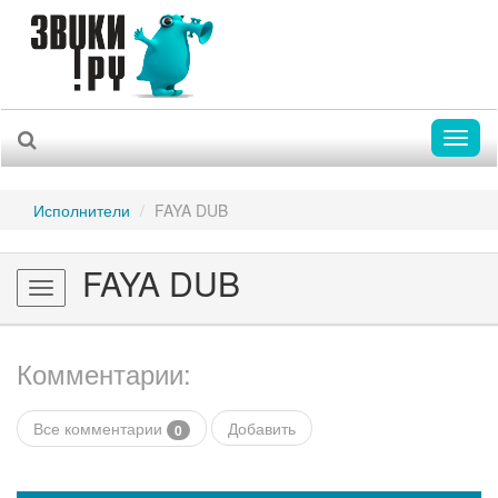
Toggl
naviga
Исполнители
FAYA DUB
FAYA DUB
Toggle
navigation
Комментарии:
Все комментарии
Добавить
0