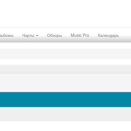
льбомы
Чарты
Обзоры
Music Pro
Календарь