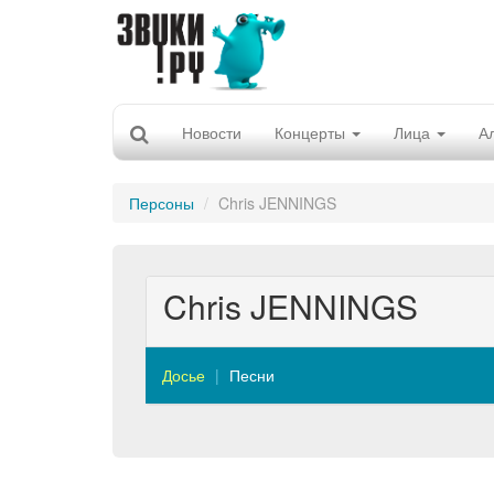
Новости
Концерты
Лица
А
Персоны
Chris JENNINGS
Chris JENNINGS
Досье
Песни