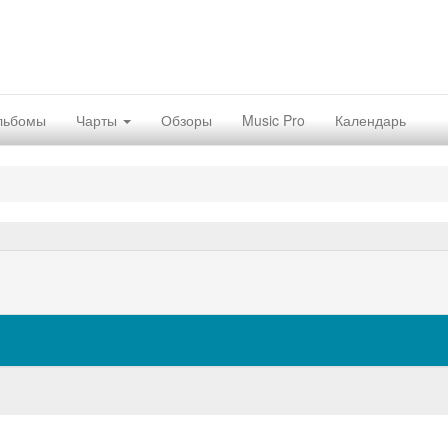
льбомы
Чарты
Обзоры
Music Pro
Календарь