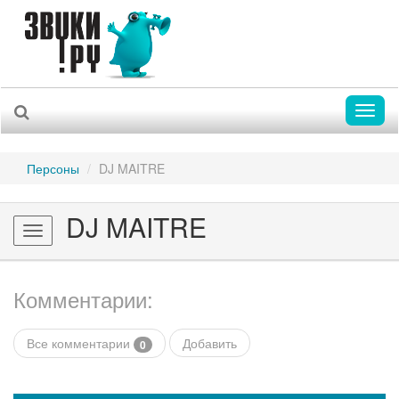
Toggl
naviga
Персоны
DJ MAITRE
DJ MAITRE
Toggle
navigation
Комментарии:
Все комментарии
Добавить
0