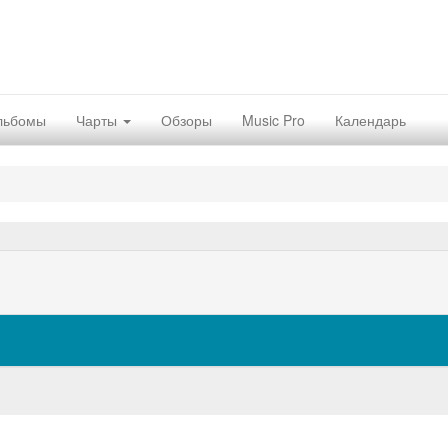
льбомы
Чарты
Обзоры
Music Pro
Календарь