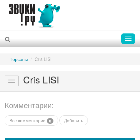
Toggl
naviga
Персоны
Cris LISI
Cris LISI
Toggle
navigation
Комментарии:
Все комментарии
Добавить
0