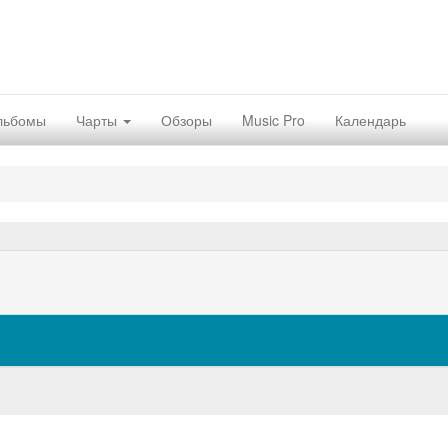
льбомы
Чарты
Обзоры
Music Pro
Календарь