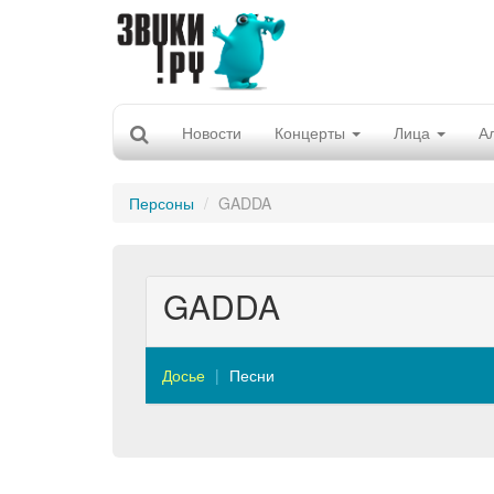
Новости
Концерты
Лица
А
Персоны
GADDA
GADDA
Досье
Песни