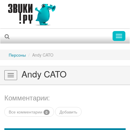
Toggl
naviga
Персоны
Andy CATO
Andy CATO
Toggle
navigation
Комментарии:
Все комментарии
Добавить
0