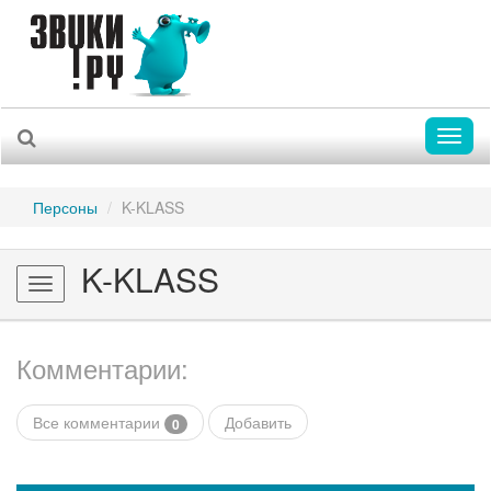
Toggl
naviga
Персоны
K-KLASS
K-KLASS
Toggle
navigation
Комментарии:
Все комментарии
Добавить
0