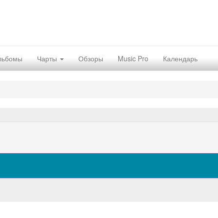
льбомы
Чарты
Обзоры
Music Pro
Календарь