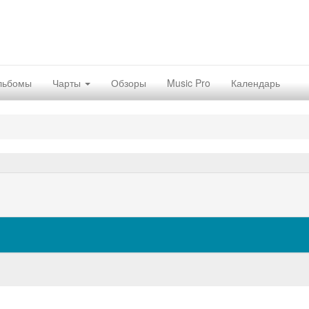
льбомы
Чарты
Обзоры
Music Pro
Календарь