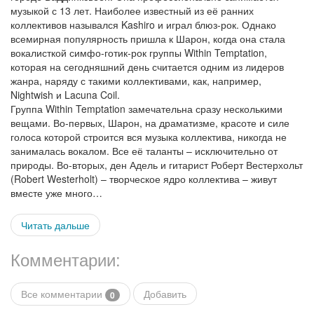
музыкой с 13 лет. Наиболее известный из её ранних
коллективов назывался Kashiro и играл блюз-рок. Однако
всемирная популярность пришла к Шарон, когда она стала
вокалисткой симфо-готик-рок группы Within Temptation,
которая на сегодняшний день считается одним из лидеров
жанра, наряду с такими коллективами, как, например,
Nightwish и Lacuna Coil.
Группа Within Temptation замечательна сразу несколькими
вещами. Во-первых, Шарон, на драматизме, красоте и силе
голоса которой строится вся музыка коллектива, никогда не
занималась вокалом. Все её таланты – исключительно от
природы. Во-вторых, ден Адель и гитарист Роберт Вестерхольт
(Robert Westerholt) – творческое ядро коллектива – живут
вместе уже много…
Читать дальше
Комментарии:
Все комментарии
Добавить
0