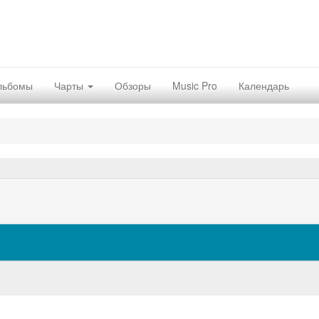
льбомы
Чарты
Обзоры
Music Pro
Календарь