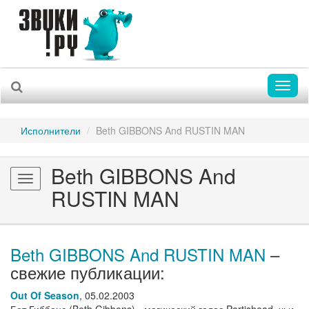
Toggl
naviga
Исполнители
Beth GIBBONS And RUSTIN MAN
Beth GIBBONS And
Toggle
RUSTIN MAN
navigation
Beth GIBBONS And RUSTIN MAN
–
свежие публикации:
Out Of Season
,
05.02.2003