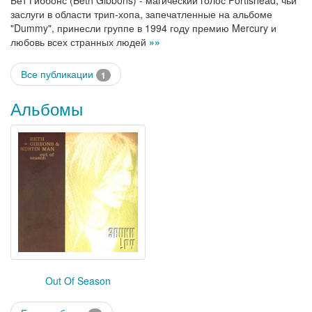
Бет Гиббонс (Beth Gibbons) - магический голос Portishead, чьи
заслуги в области трип-хопа, запечатленные на альбоме
"Dummy", принесли группе в 1994 году премию Mercury и
любовь всех странных людей
»»
Все публикации
1
Альбомы
Out Of Season