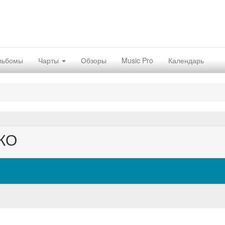
льбомы
Чарты
Обзоры
Music Pro
Календарь
КО