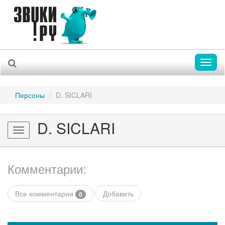
Toggl
naviga
Персоны
D. SICLARI
D. SICLARI
Toggle
navigation
Комментарии:
Все комментарии
Добавить
0