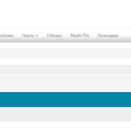
льбомы
Чарты
Обзоры
Music Pro
Календарь