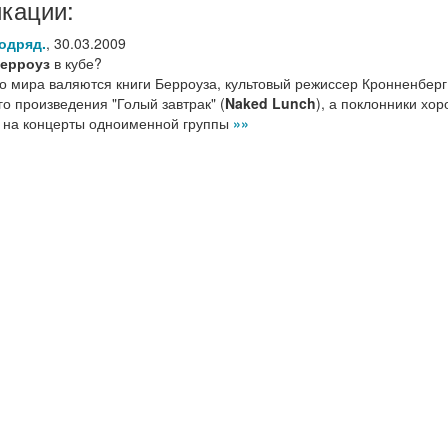
кации:
одряд.
,
30.03.2009
ерроуз
в кубе?
го мира валяются книги Берроуза, культовый режиссер Кронненберг
о произведения "Голый завтрак" (
Naked Lunch
), а поклонники хо
я на концерты одноименной группы
»»