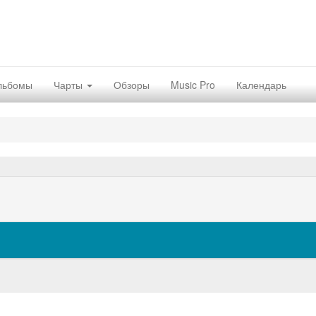
льбомы
Чарты
Обзоры
Music Pro
Календарь