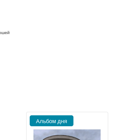
рошей
Альбом дня