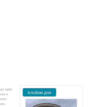
сал тебе
Альбом дня
чте я
ного
чно