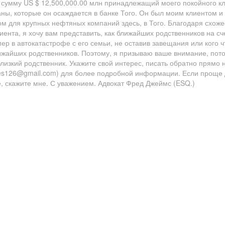
сумму US $ 12,500,000.00 млн принадлежащий моего покойного кл
аны, которые он осаждается в банке Того. Он был моим клиентом и
 для крупных нефтяных компаний здесь, в Того. Благодаря схоже
нта, я хочу вам представить, как ближайших родственников на сч
ер в автокатастрофе с его семьи, не оставив завещания или кого ч
лижайших родственников. Поэтому, я призываю ваше внимание, пото
лизкий родственник. Укажите свой ​​интерес, писать обратно прямо 
mes126@gmail.com) для более подробной информации. Если проще 
е, скажите мне. С уважением. Адвокат Фред Джеймс (ESQ.)