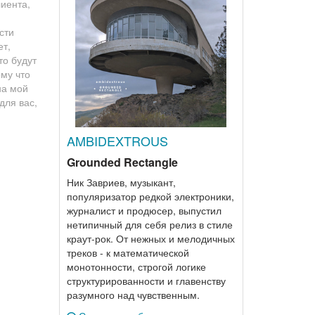
иента,
сти
ет,
то будут
му что
на мой
для вас,
AMBIDEXTROUS
Grounded Rectangle
Ник Завриев, музыкант,
популяризатор редкой электроники,
журналист и продюсер, выпустил
нетипичный для себя релиз в стиле
краут-рок. От нежных и мелодичных
треков - к математической
монотонности, строгой логике
структурированности и главенству
разумного над чувственным.