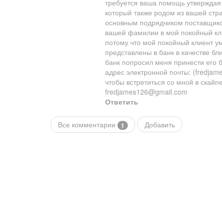
требуется ваша помощь утверждая 
который также родом из вашей стр
основным подрядчиком поставщиком
вашей фамилии в мой покойный клие
потому что мой покойный клиент ум
представлены в банк в качестве б
банк попросил меня принести его б
адрес электронной почты: (fredja
чтобы встретиться со мной в скайп
fredjames126@gmail.com
Ответить
Все комментарии
Добавить
1