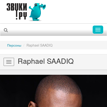
Toggl
naviga
Персоны
Raphael SAADIQ
Raphael SAADIQ
Toggle
navigation