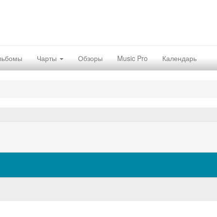
льбомы
Чарты
Обзоры
Music Pro
Календарь