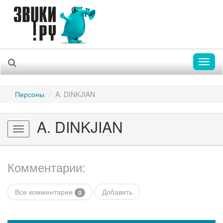
Toggl
naviga
Персоны
A. DINKJIAN
A. DINKJIAN
Toggle
navigation
Комментарии:
Все комментарии
Добавить
0