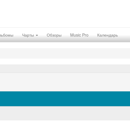
льбомы
Чарты
Обзоры
Music Pro
Календарь