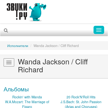
Toggl
naviga
Исполнители
Wanda Jackson / Cliff Richard
Wanda Jackson / Cliff
Toggle
Richard
navigation
Альбомы
Rockin' with Wanda
20 Rock'N'Roll Hits
W.A.Mozart: The Marriage of
J.S.Bach: St. John Passion
Figaro
(Arias and Choruses)