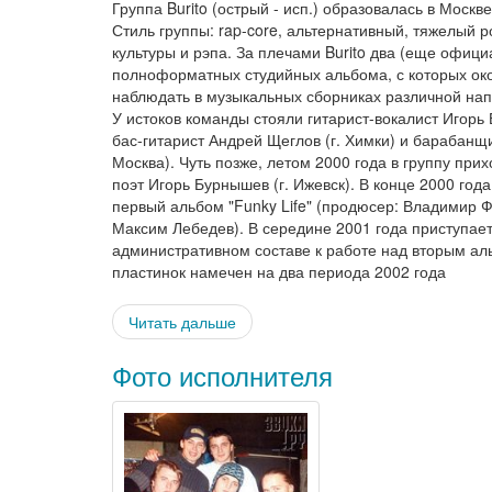
Группа Burito (острый - исп.) образовалась в Москве
Стиль группы: rap-core, альтернативный, тяжелый р
культуры и рэпа. За плечами Burito два (еще офиц
полноформатных студийных альбома, с которых ок
наблюдать в музыкальных сборниках различной нап
У истоков команды стояли гитарист-вокалист Игорь 
бас-гитарист Андрей Щеглов (г. Химки) и барабанщи
Москва). Чуть позже, летом 2000 года в группу при
поэт Игорь Бурнышев (г. Ижевск). В конце 2000 год
первый альбом "Funky Life" (продюсер: Владимир 
Максим Лебедев). В середине 2001 года приступае
административном составе к работе над вторым а
пластинок намечен на два периода 2002 года
Читать дальше
Фото исполнителя