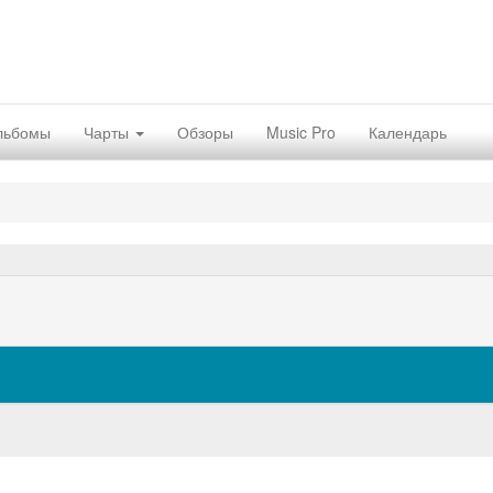
льбомы
Чарты
Обзоры
Music Pro
Календарь