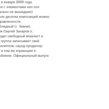
 в январе 2000 года.
ок с элементами хип-хоп
иально не вышедших)
оло десятка композиций можно
равленности.
Бледный (г. Химки),
к Сергей Захаров (г.
ходит свободный вокалист и
а группа записывает свой
Филиппов; саунд-продюсер:
т в том же играющем и
льбомом. Официальный выпуск