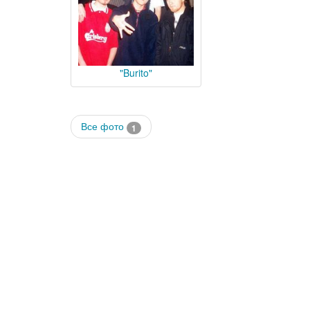
"Burito"
Все фото
1