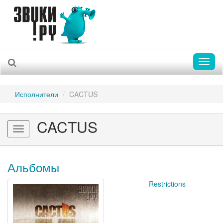
Toggl
naviga
Исполнители
CACTUS
CACTUS
Toggle
navigation
Альбомы
Restrictions