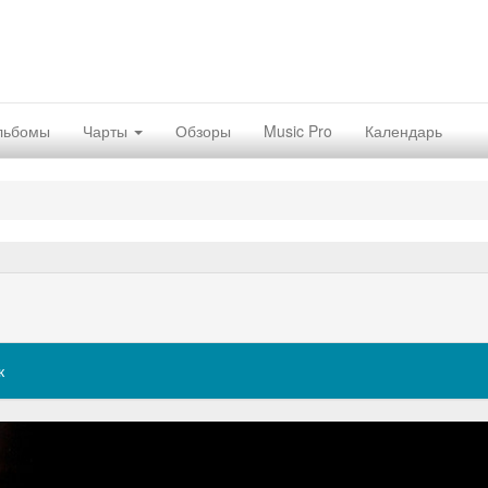
льбомы
Чарты
Обзоры
Music Pro
Календарь
к