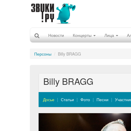
Новости
Концерты
Лица
А
Персоны
Billy BRAGG
Billy BRAGG
Досье
Статьи
Фото
Песни
Участни