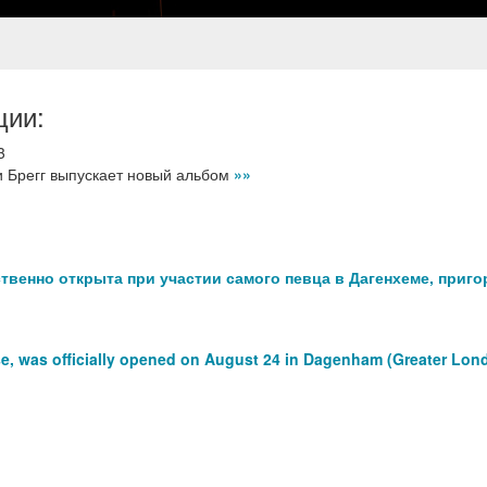
ции:
3
 Брегг выпускает новый альбом
»»
ственно открыта при участии самого певца в Дагенхеме, приг
ose, was officially opened on August 24 in Dagenham (Greater Lon