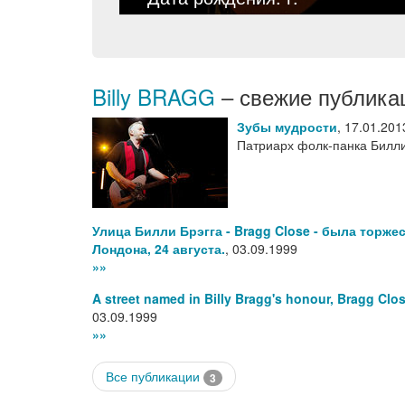
Billy BRAGG
– свежие публика
Зубы мудрости
,
17.01.201
Патриарх фолк-панка Билли
Улица Билли Брэгга - Bragg Close - была торже
Лондона, 24 августа.
,
03.09.1999
»»
A street named in Billy Bragg's honour, Bragg Cl
03.09.1999
»»
Все публикации
3