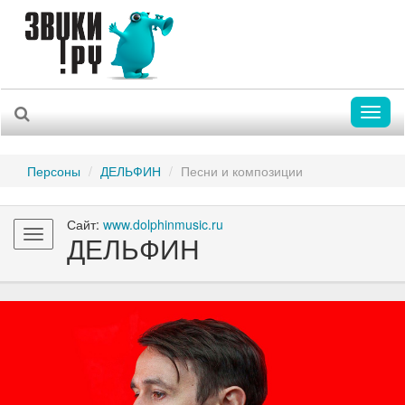
Toggl
naviga
Персоны
ДЕЛЬФИН
Песни и композиции
Сайт:
www.dolphinmusic.ru
Toggle
ДЕЛЬФИН
navigation