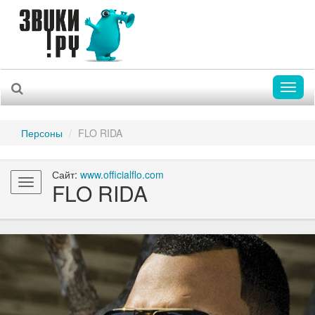
Toggl
naviga
Персоны
FLO RIDA
Сайт:
www.officialflo.com
Toggle
FLO RIDA
navigation