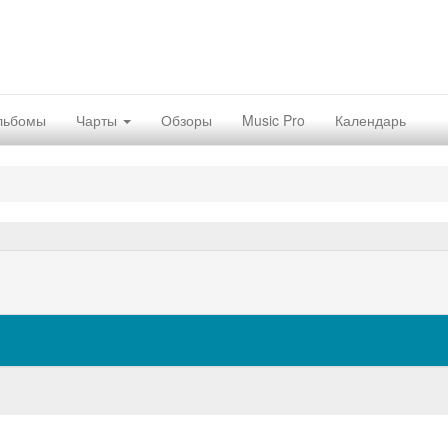
льбомы
Чарты
Обзоры
Music Pro
Календарь