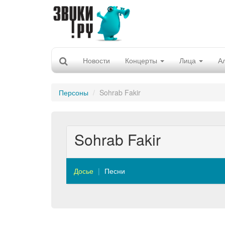
Новости
Концерты
Лица
А
Персоны
Sohrab Fakir
Sohrab Fakir
Досье
Песни