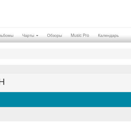
льбомы
Чарты
Обзоры
Music Pro
Календарь
Н