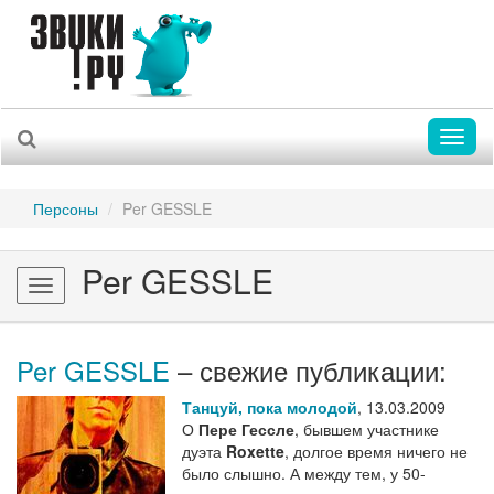
Toggl
naviga
Персоны
Per GESSLE
Per GESSLE
Toggle
navigation
Per GESSLE
– свежие публикации:
Танцуй, пока молодой
,
13.03.2009
О
Пере Гессле
, бывшем участнике
дуэта
Roxette
, долгое время ничего не
было слышно. А между тем, у 50-