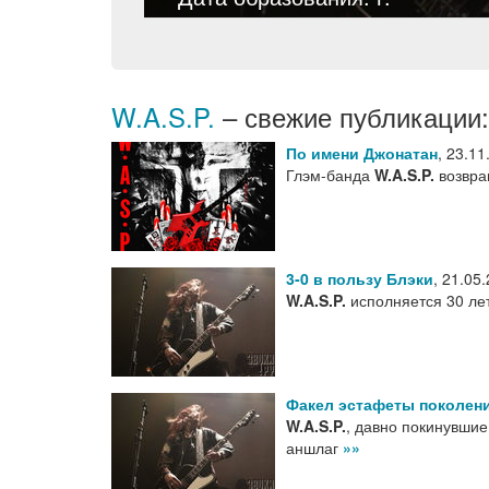
W.A.S.P.
– свежие публикации:
По имени Джонатан
,
23.11
Глэм-банда
W.A.S.P.
возвра
3-0 в пользу Блэки
,
21.05
W.A.S.P.
исполняется 30 лет
Факел эстафеты поколен
W.A.S.P.
, давно покинувшие
аншлаг
»»