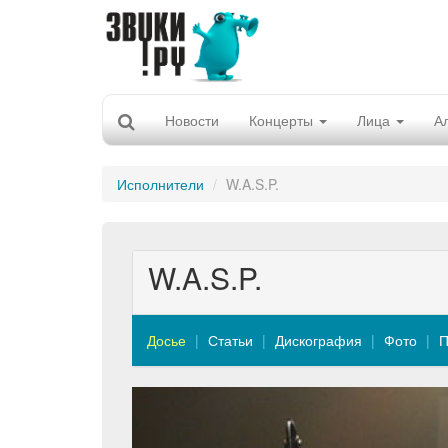
Новости
Концерты
Лица
А
Исполнители
W.A.S.P.
W.A.S.P.
Досье
Статьи
Дискография
Фото
П