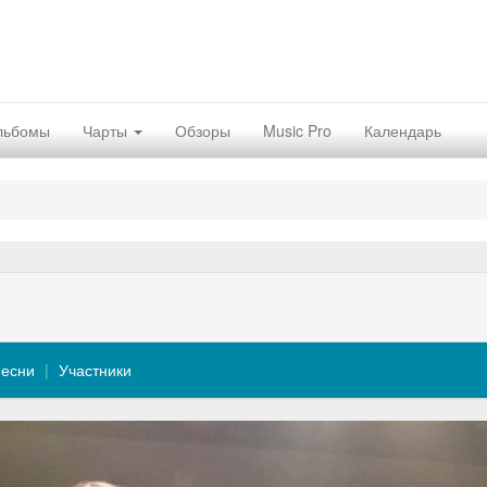
льбомы
Чарты
Обзоры
Music Pro
Календарь
есни
Участники