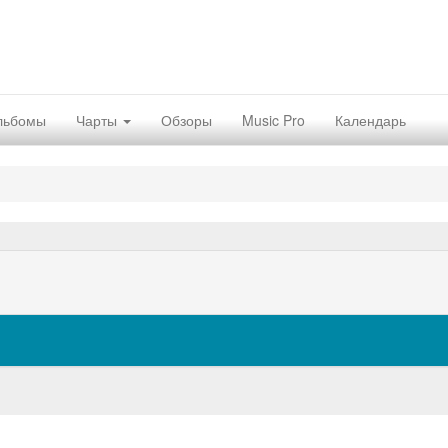
льбомы
Чарты
Обзоры
Music Pro
Календарь