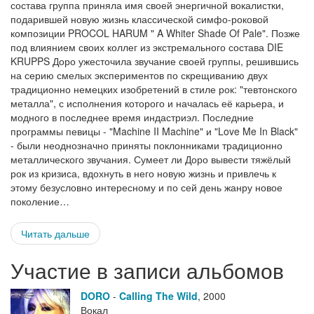
состава группа приняла имя своей энергичной вокалистки,
подарившей новую жизнь классической симфо-роковой
композиции PROCOL HARUM " A Whiter Shade Of Pale". Позже
под влиянием своих коллег из экстремального состава DIE
KRUPPS Доро ужесточила звучание своей группы, решившись
на серию смелых экспериментов по скрещиванию двух
традиционно немецких изобретений в стиле рок: "тевтонского
металла", с исполнения которого и началась её карьера, и
модного в последнее время индастриэл. Последние
программы певицы - "Machine II Machine" и "Love Me In Black"
- были неоднозначно приняты поклонниками традиционно
металлического звучания. Сумеет ли Доро вывести тяжёлый
рок из кризиса, вдохнуть в него новую жизнь и привлечь к
этому безусловно интересному и по сей день жанру новое
поколение…
Читать дальше
Участие в записи альбомов
DORO
-
Calling The Wild
,
2000
Вокал