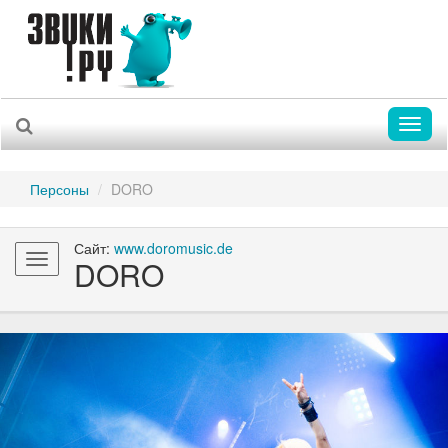
Toggl
naviga
Персоны
DORO
Сайт:
www.doromusic.de
Toggle
DORO
navigation