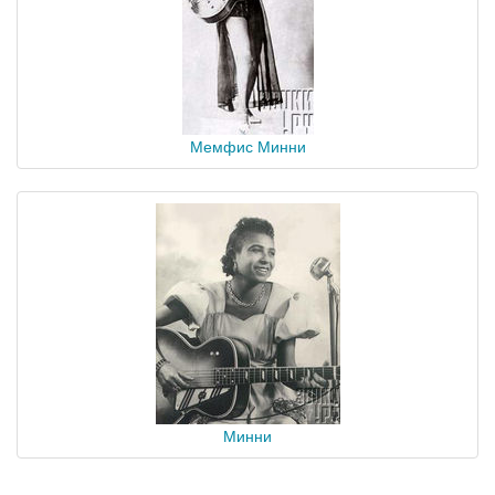
Мемфис Минни
Минни