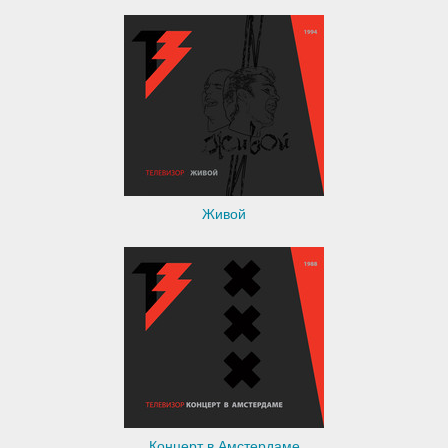
Живой
Концерт в Амстердаме