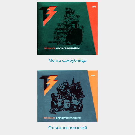
Мечта самоубийцы
Отeчecтвo иллюзий