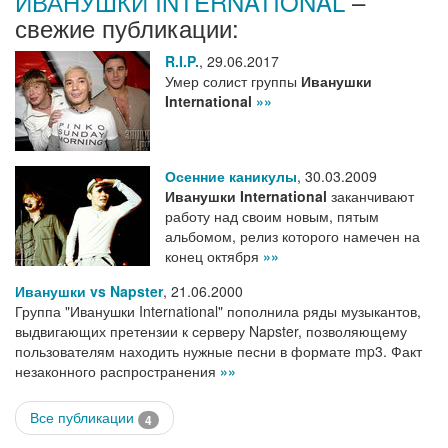
ИВАНУШКИ INTERNATIONAL
–
свежие публикации:
R.I.P.
,
29.06.2017
Умер солист группы
Иванушки
International
»»
Осенние каникулы
,
30.03.2009
Иванушки International
заканчивают
работу над своим новым, пятым
альбомом, релиз которого намечен на
конец октября
»»
Иванушки vs Napster
,
21.06.2000
Группа "Иванушки International" пополнила ряды музыкантов,
выдвигающих претензии к серверу Napster, позволяющему
пользователям находить нужные песни в формате mp3. Факт
незаконного распространения
»»
Все публикации
4