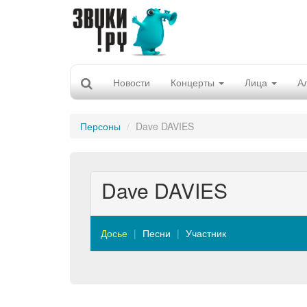
Новости
Концерты
Лица
А
Персоны
Dave DAVIES
Dave DAVIES
Досье
Песни
Участник