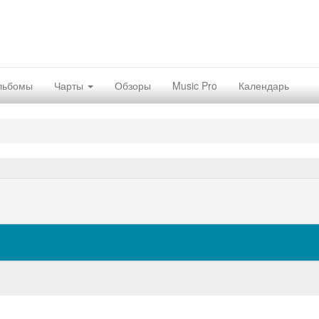
льбомы
Чарты
Обзоры
Music Pro
Календарь