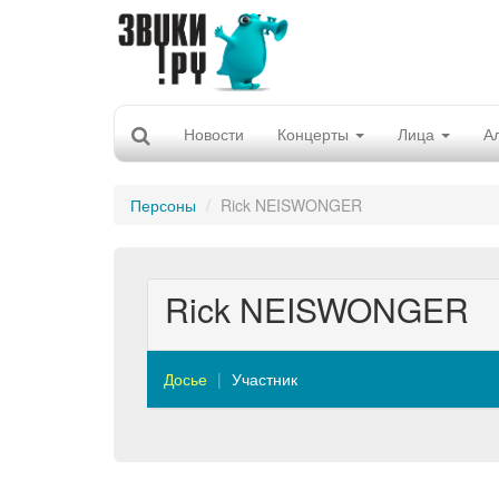
Новости
Концерты
Лица
А
Персоны
Rick NEISWONGER
Rick NEISWONGER
Досье
Участник