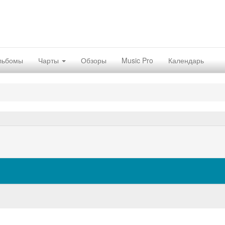
льбомы
Чарты
Обзоры
Music Pro
Календарь