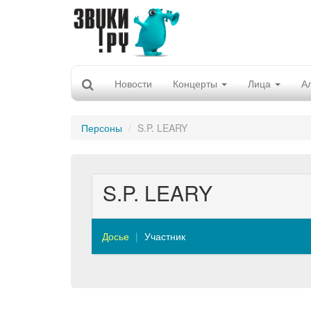
Новости
Концерты
Лица
А
Персоны
S.P. LEARY
S.P. LEARY
Досье
Участник