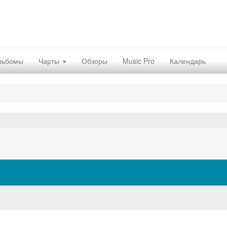
льбомы
Чарты
Обзоры
Music Pro
Календарь